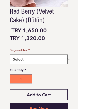
Red Berry (Velvet
Cake) (Bütün)
Regular Price
 TRY 1,650.00 
Sale Price
TRY 1,320.00
Seçenekler
*
Quantity
*
Add to Cart
Buy Now