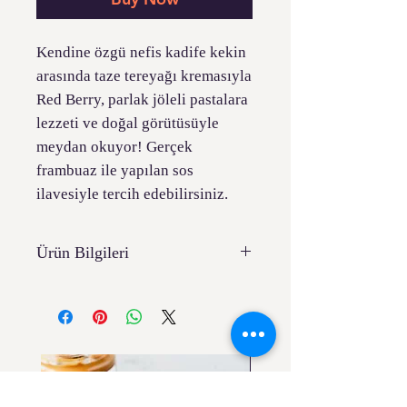
Kendine özgü nefis kadife kekin
arasında taze tereyağı kremasıyla
Red Berry, parlak jöleli pastalara
lezzeti ve doğal görütüsüyle
meydan okuyor! Gerçek
frambuaz ile yapılan sos
ilavesiyle tercih edebilirsiniz.
Ürün Bilgileri
24 cm kalıp
10/12 kişilik
Popüler